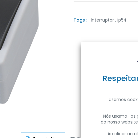
Tags :
interruptor
,
ip54
Respeita
Usamos cooki
Nós usamo-los p
do nosso website
Ao clicar ao 