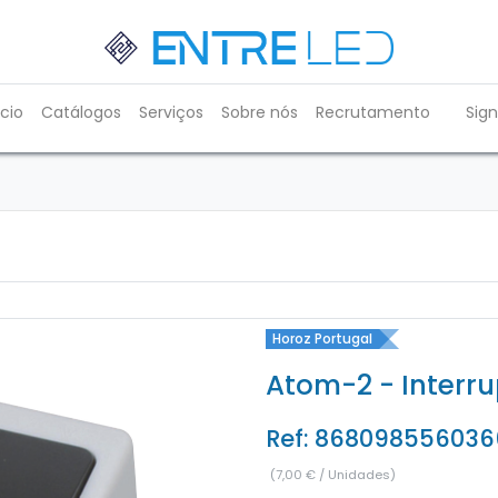
ício
Catálogos
Serviços
Sobre nós
Recrutamento
Sign
Horoz Portugal
Atom-2 - Interru
Ref:
868098556036
(
7,00
€
/
Unidades
)