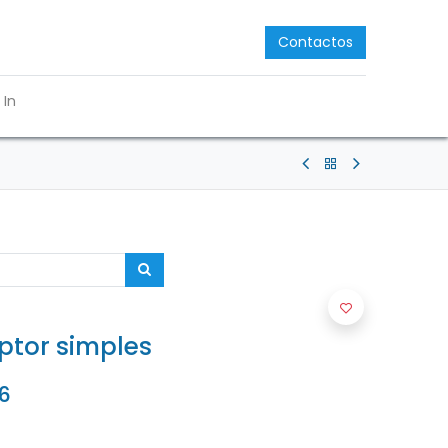
Contactos
 In
ptor simples
6