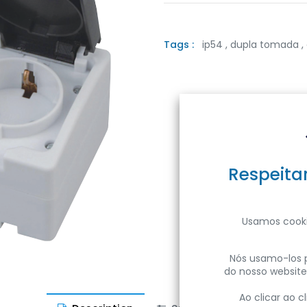
Tags :
ip54
,
dupla tomada
,
Respeita
Usamos cooki
Nós usamo-los p
do nosso website
Ao clicar ao 