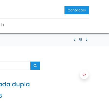
Contactos
 In
ada dupla
8