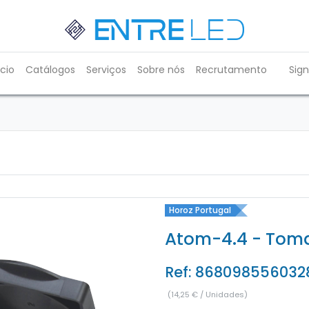
ício
Catálogos
Serviços
Sobre nós
Recrutamento
Sign
Horoz Portugal
Atom-4.4 - Tom
Ref:
868098556032
(
14,25
€
/
Unidades
)