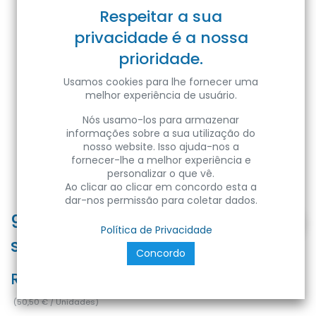
Respeitar a sua
privacidade é a nossa
prioridade.
Usamos cookies para lhe fornecer uma
melhor experiência de usuário.
Nós usamo-los para armazenar
informações sobre a sua utilização do
nosso website. Isso ajuda-nos a
fornecer-lhe a melhor experiência e
personalizar o que vê.
Ao clicar ao clicar em concordo esta a
dar-nos permissão para coletar dados.
9X650mm - Abraçadeira de
Política de Privacidade
serrilha
Concordo
Ref:
8680985542898
(
50,50
€
/
Unidades
)