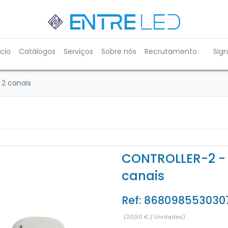
ício
Catálogos
Serviços
Sobre nós
Recrutamento
Sign
 2 canais
CONTROLLER-2 - 
canais
Ref:
868098553030
(
20,50
€
/
Unidades
)