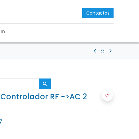
Contactos
 In
Controlador RF ->AC 2
7