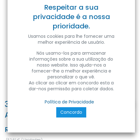
Respeitar a sua
privacidade é a nossa
prioridade.
Usamos cookies para lhe fornecer uma
melhor experiência de usuário.
Nós usamo-los para armazenar
informações sobre a sua utilização do
nosso website. Isso ajuda-nos a
fornecer-lhe a melhor experiência e
personalizar o que vê.
Ao clicar ao clicar em concordo esta a
dar-nos permissão para coletar dados.
3M™ VHB™ Fita de Espuma
Política de Privacidade
Concordo
Acrílica GPH-110GF 12mm
Ref:
3M-VHB-GPH-110GF-1233
(
52,61
€
/
Unidades
)