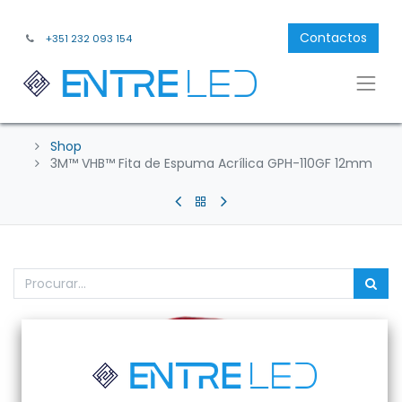
Contactos
+351 232 093 154
Shop
3M™ VHB™ Fita de Espuma Acrílica GPH-110GF 12mm