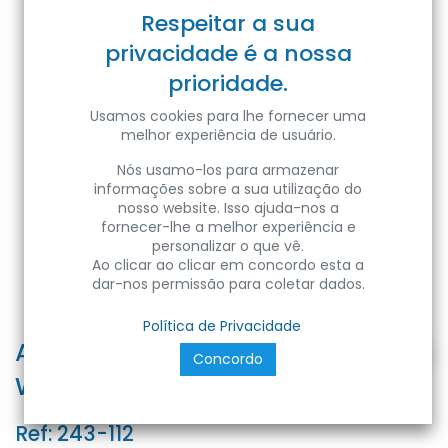
Respeitar a sua
privacidade é a nossa
prioridade.
Usamos cookies para lhe fornecer uma
melhor experiência de usuário.
Nós usamo-los para armazenar
informações sobre a sua utilização do
nosso website. Isso ajuda-nos a
fornecer-lhe a melhor experiência e
personalizar o que vê.
Ao clicar ao clicar em concordo esta a
dar-nos permissão para coletar dados.
Política de Privacidade
Adaptador de montagem DIN-35
Concordo
WAGO 243-112 Laranja
Ref:
243-112